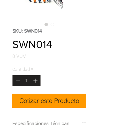
SKU: SWN014
SWN014
Precio
0 VUV
Cantidad
*
Cotizar este Producto
Especificaciones Técnicas