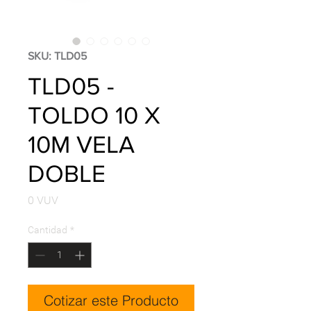
SKU: TLD05
TLD05 -
TOLDO 10 X
10M VELA
DOBLE
Precio
0 VUV
Cantidad
*
Cotizar este Producto