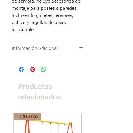
de sombra.Incluye accesorios de
montaje para postes o paredes
incluyendo grilletes, tensores,
cables y argollas de acero
inoxidable.
Información Adicional
Especificaciones técnicas:
Descargar
Nombre
Detalle
Productos
Dimensiones
10x10x5m
relacionados
Área de
10x10m
seguridad
INCLUSIVO
Nuevo
Peso
550 kg
Materiales
- Metales, cañería