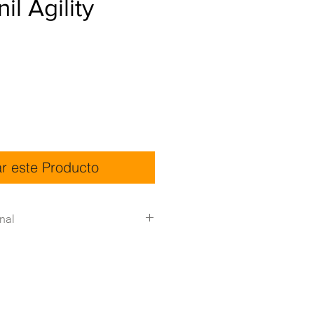
il Agility
ar este Producto
nal
nicas:
Descargar
Detalle