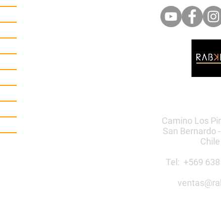
Camino Los Pi
San Bernardo -
Chile
Tel: +569 6
ventas@ra
Construye 