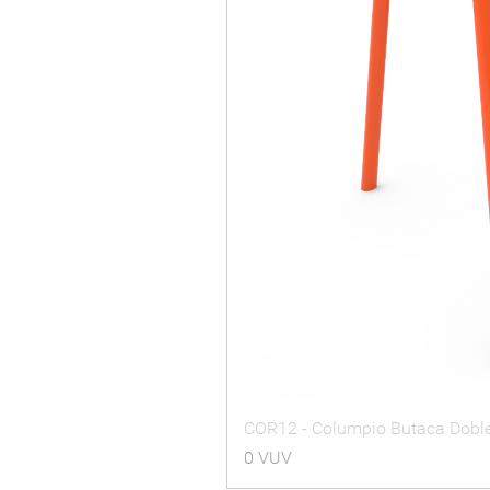
COR12 - Columpio Butaca Dobl
Precio
0 VUV