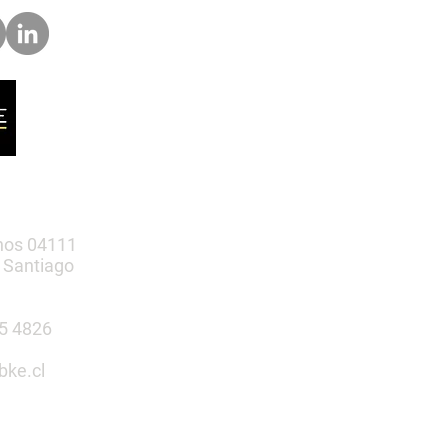
nos 04111
 Santiago
385 4826
bke.cl
tu espacio