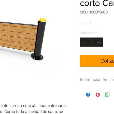
corto Can
SKU: 190319-03
Precio
0 VUV
Cantidad
*
Cotiz
Información Adicio
Especificaciones Téc
DWG:
Descargar
ento sumamente útil para entrenar la
Nombre
ro. Como toda actividad de salto, se