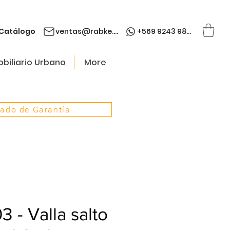
Catálogo
ventas@rabke.cl
+569 9243 9845
biliario Urbano
More
cado de Garantía
3 - Valla salto