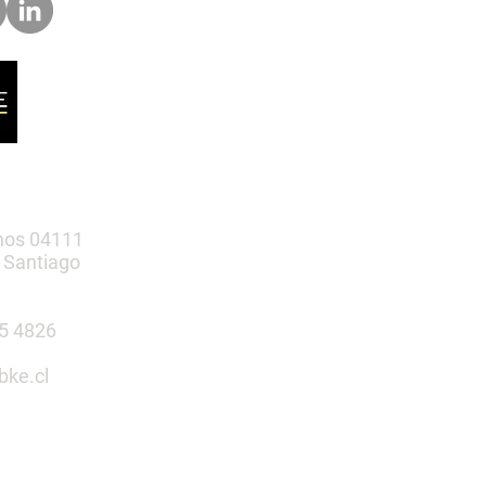
nos 04111
 Santiago
385 4826
bke.cl
tu espacio