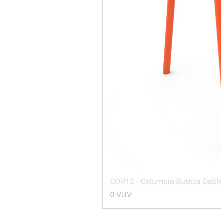
COR12 - Columpio Butaca Dobl
Precio
0 VUV