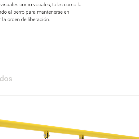
isuales como vocales, tales como la
ando al perro para mantenerse en
Dimensiones
 la orden de liberación.
Área de seguridad
.
Peso
Materiales
ados