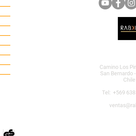
Camino Los Pi
San Bernardo -
Chile
Tel: +569 6
ventas@ra
Construye 