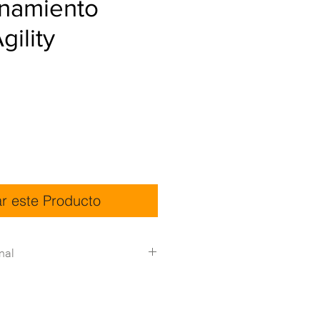
enamiento
gility
ar este Producto
nal
icas:
Descargar
Detalle