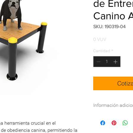
de Entr
Canino A
SKU: 190319-04
Precio
0 VUV
Cantidad
*
Cotiz
Información adicio
Especificaciones técn
a herramienta crucial en el
DWG:
Descargar
 de obediencia canina, permitiendo la
Nombre