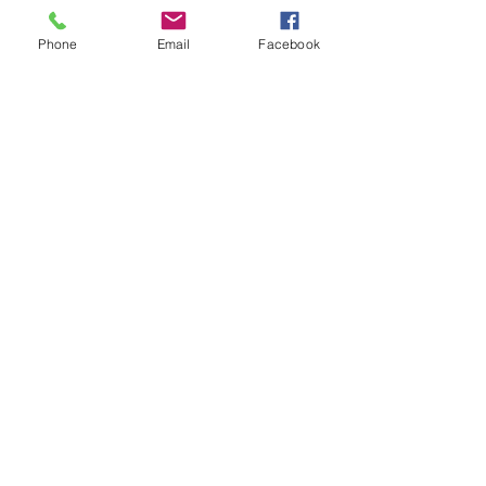
Phone
Email
Facebook
Enviar
Camino Los Pinos 04111
San Bernardo - Santiago
Chile
Tel: +569 6385 4826
ventas@rabke.cl