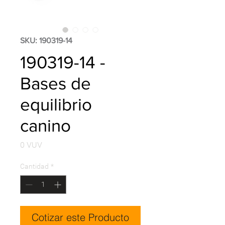
SKU: 190319-14
190319-14 -
Bases de
equilibrio
canino
Precio
0 VUV
Cantidad
*
Cotizar este Producto