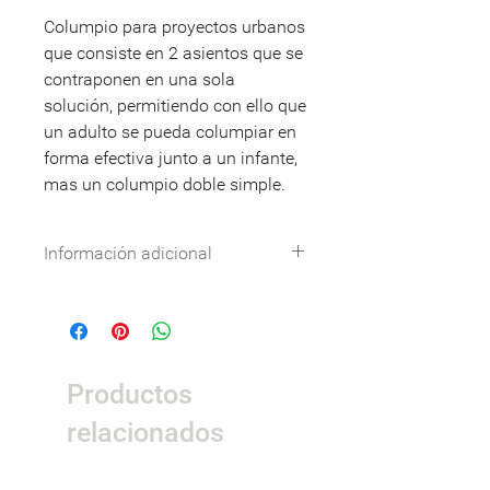
Columpio para proyectos urbanos
que consiste en 2 asientos que se
contraponen en una sola
solución, permitiendo con ello que
un adulto se pueda columpiar en
forma efectiva junto a un infante,
mas un columpio doble simple.
Información adicional
Especificaciones técnicas:
Descargar
DWG: Descargar
Nombre
Detalle
Productos
Dimensiones
5,09 x 0,95 x 2,77
m.
relacionados
Área de
7,09 x 2,95 m.
seguridad