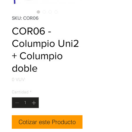
SKU: COR06
COR06 -
Columpio Uni2
+ Columpio
doble
Precio
0 VUV
Cantidad
*
Cotizar este Producto