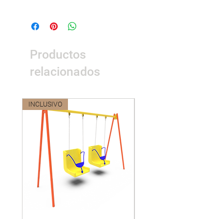
Dimensión(cm)
568*130*200(L*W*H)
Certificación
Certificación del
sistema de gestión
Productos
ISO9001, ISO14001,
ISO18001,
relacionados
certificación GS de
seguridad de
juguetes de la UE,
INCLUSIVO
Nuevo
certificación CE,
certificación nacional
3C
Materialidad
Piezas de plástico:
plásticos de
ingeniería, LLDPE es
polietileno lineal de
baja densidad.
Piezas de FRP:
plástico compuesto