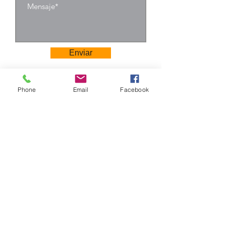
acero y diferentes
especificaciones,
utilizando soldadura
protectora, pulido
mecánico,
Enviar
tratamiento de
superficie con
productos en polvo
Phone
Email
Facebook
de plástico de la serie
alemana Aksu para
tratamiento por
pulverización
electrostática
después de
calentamiento a alta
Camino Los Pinos 04111
temperatura,
San Bernardo - Santiago
Chile
resistencia al
desgaste, sin
Tel: +569 6385 4826
decoloración, sin
ventas@rabke.cl
decoloración, colores
brillantes . Los