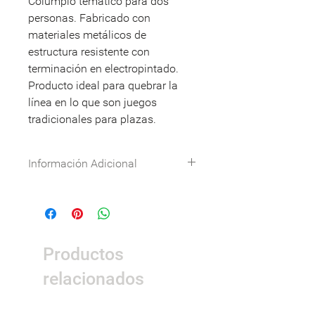
Columpio temático para dos
personas. Fabricado con
materiales metálicos de
estructura resistente con
terminación en electropintado.
Producto ideal para quebrar la
línea en lo que son juegos
tradicionales para plazas.
Información Adicional
Especificaciones técnicas:
Descargar
DWG:
Descargar
Nombre
Detalle
Productos
Dimensiones
3,2 x 0,1 x 2,5m
relacionados
Área de
5,2 x 2,1 m
seguridad