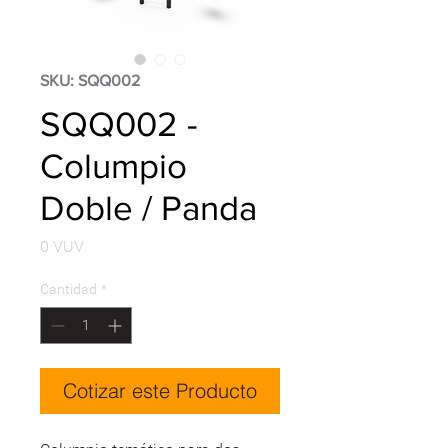
SKU: SQQ002
SQQ002 -
Columpio
Doble / Panda
Precio
0 VUV
Cantidad
*
Cotizar este Producto