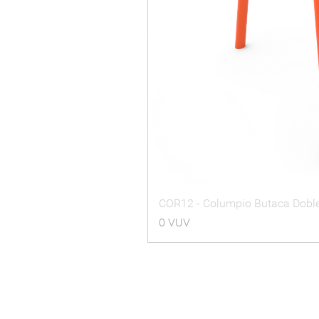
COR12 - Columpio Butaca Dobl
Precio
0 VUV