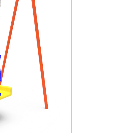
con fibra de vidrio y sus
productos (tela de vidrio,
cinta, fieltro, hilo, etc.)
como material de
refuerzo y resina
sintética como material
matricial.
Hay otras piezas de
acero y diferentes
especificaciones,
utilizando soldadura
protectora, pulido
mecánico, tratamiento
de superficie con
productos en polvo de
plástico de la serie
alemana Aksu para
tratamiento por
pulverización
electrostática después
de calentamiento a alta