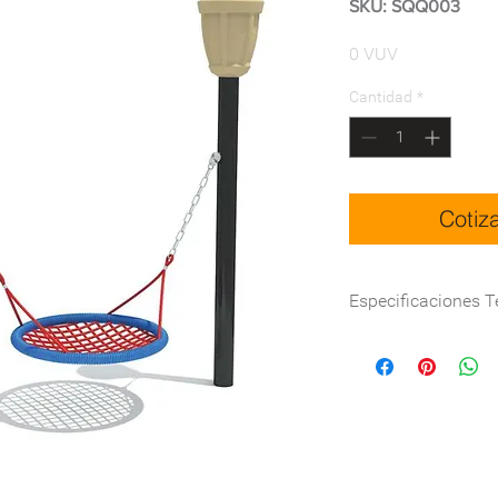
SKU: SQQ003
Precio
0 VUV
Cantidad
*
Cotiz
Especificaciones T
Dimensión(cm)
Certificación