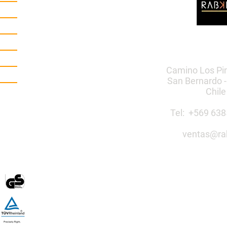
Camino Los Pi
San Bernardo -
Chile
Tel: +569 6
ventas@ra
Construye 
público co
Mobiliario Urbano | Ju
egos