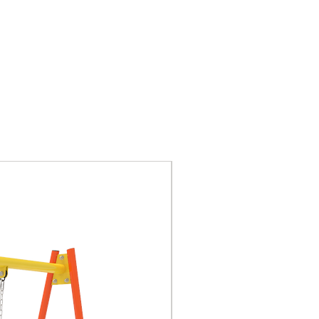
la UE, certificación CE,
certificación nacional 3C
Piezas de plástico:
plásticos de ingeniería,
LLDPE es polietileno
lineal de baja densidad.
Piezas de FRP: plástico
compuesto reforzado
con fibra. De acuerdo
con la fibra utilizada, se
Nuevo
divide en plástico
compuesto reforzado
con fibra de vidrio
(GFRP), plástico
compuesto reforzado
con fibra de carbono
(CFRP), plástico
compuesto reforzado
con fibra de boro, etc. Es
un material compuesto