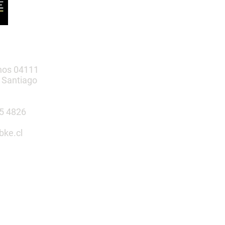
nos 04111
 Santiago
385 4826
bke.cl
tu espacio
n nosotros
 Infantiles | Gimnasio