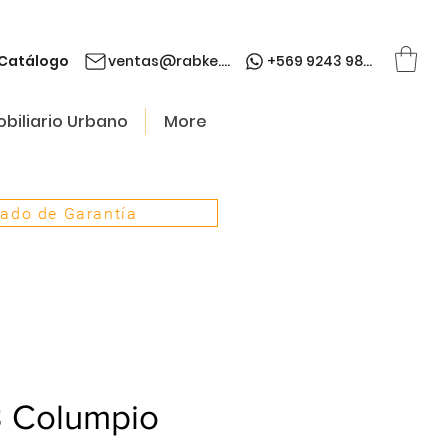
Catálogo
ventas@rabke.cl
+569 9243 9845
biliario Urbano
More
cado de Garantía
 Columpio