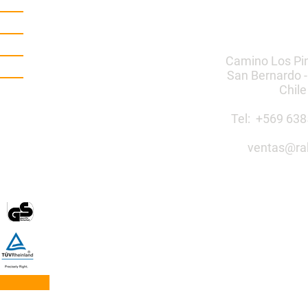
Camino Los Pi
San Bernardo -
Chile
Tel: +569 6
ventas@ra
Construye 
público co
Mobiliario Urbano | Ju
egos