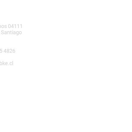
nos 04111
 Santiago
385 4826
bke.cl
tu espacio
n nosotros
 Infantiles | Gimnasio