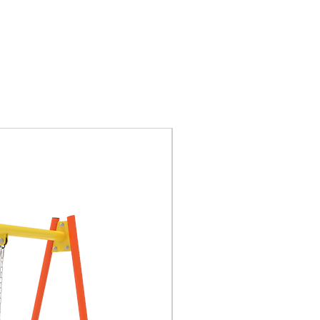
418kg
Metales: Tubo acero
3”x2mm, 1½”x2mm,
1¼”x2mm y ¾”x1,5mm.
Pletina acero 50x5mm,
38x3mm y 30x3mm.
Perfil rectangular
Nuevo
50x30x2mm. Burlete
metálico 10x10mm.
Plancha acero 3, 2 y
1mm
Plásticos: Tobogán
tubular, tobogán junior,
cenefa sobre tobogán,
peldaño para escala y
cilindros juego tateti.
Perneria: Cincada