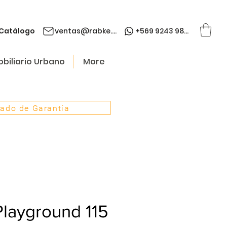
Catálogo
ventas@rabke.cl
+569 9243 9845
biliario Urbano
More
cado de Garantía
Playground 115