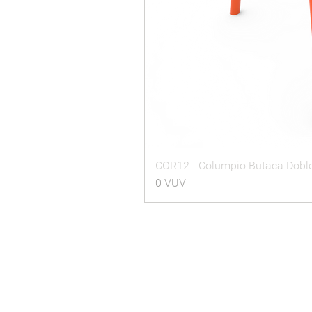
COR12 - Columpio Butaca Dobl
Precio
0 VUV