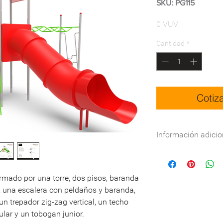
SKU: PG115
Precio
0 VUV
Cantidad
*
Cotiz
Información adicio
Especificaciones técn
DWG:
Descargar
mado por una torre, dos pisos, baranda
Nombre
a, una escalera con peldaños y baranda,
Dimensiones
un trepador zig-zag vertical, un techo
lar y un tobogan junior.
Área de seguridad