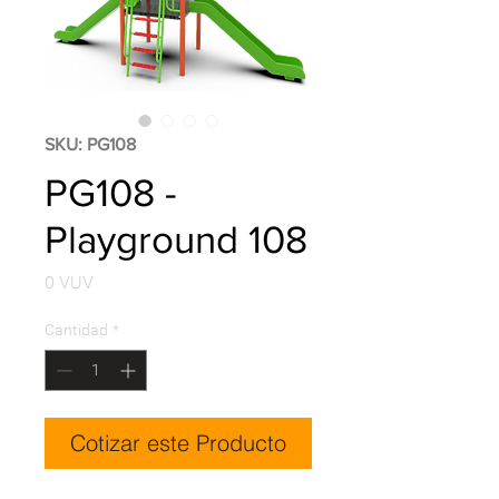
SKU: PG108
PG108 -
Playground 108
Precio
0 VUV
Cantidad
*
Cotizar este Producto