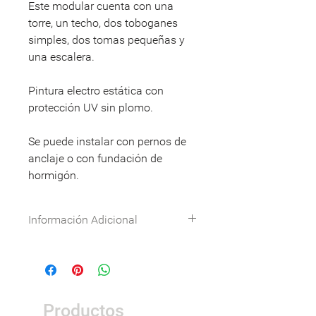
Este modular cuenta con una
torre, un techo, dos toboganes
simples, dos tomas pequeñas y
una escalera.
Pintura electro estática con
protección UV sin plomo.
Se puede instalar con pernos de
anclaje o con fundación de
hormigón.
Información Adicional
Especificaciones técnicas:
Descargar
DWG:
Descargar
Nombre
Detalle
Productos
Dimensiones
4,40 x 1,45 x