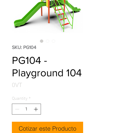
SKU: PG104
PG104 -
Playground 104
Price
0VT
Quantity
*
Cotizar este Producto