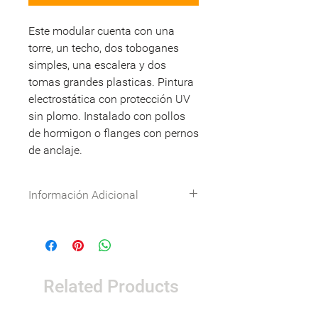
Este modular cuenta con una
torre, un techo, dos toboganes
simples, una escalera y dos
tomas grandes plasticas. Pintura
electrostática con protección UV
sin plomo. Instalado con pollos
de hormigon o flanges con pernos
de anclaje.
Información Adicional
Especificaciones técnicas:
Descargar
DWG:
Descargar
Nombre
Detalle
Related Products
Dimensiones
4,4 x 2,1 x 3,5m