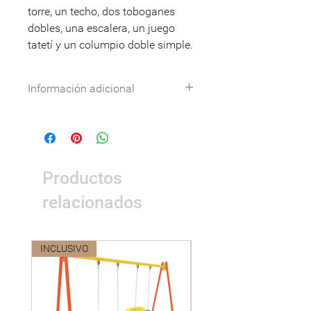
torre, un techo, dos toboganes
dobles, una escalera, un juego
tatetí y un columpio doble simple.
Información adicional
Especificaciones técnicas:
Descargar
DWG:
Descargar
Nombre
Detalle
Productos
Dimensiones
6,1 x 3,4 x 3,3m.
relacionados
Área de
8,1 x 5,4m.
seguridad
INCLUSIVO
Nuevo
Peso
223kg.
Materiales
Metales: Tubo
acero 3” x 2mm; 2”