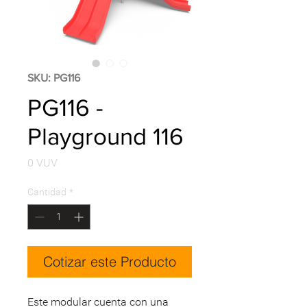
SKU: PG116
PG116 -
Playground 116
Precio
0 VUV
Cantidad
*
Cotizar este Producto
Este modular cuenta con una