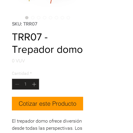
SKU: TRR07
TRR07 -
Trepador domo
Precio
0 VUV
Cantidad
*
Cotizar este Producto
El trepador domo ofrece diversión
desde todas las perspectivas. Los