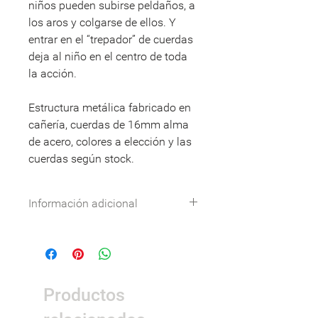
niños pueden subirse peldaños, a
los aros y colgarse de ellos. Y
entrar en el “trepador” de cuerdas
deja al niño en el centro de toda
la acción.
Estructura metálica fabricado en
cañería, cuerdas de 16mm alma
de acero, colores a elección y las
cuerdas según stock.
Información adicional
Especificaciones técnicas:
Descargar
DWG:
Descargar
Nombre
Detalle
Productos
Dimensiones
4,57 x 4,46 x 2,13
m