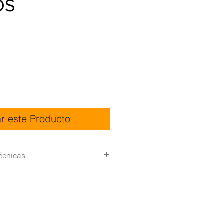
OS
ar este Producto
écnicas
310*127*200(L*W*H)
Certificación del sistema
de gestión ISO9001,
ISO14001, ISO18001,