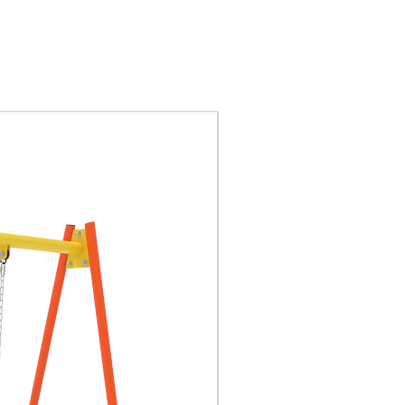
certificación GS de
seguridad de juguetes de
la UE, certificación CE,
certificación nacional 3C
Piezas de plástico:
Nuevo
plásticos de ingeniería,
LLDPE es polietileno
lineal de baja densidad.
Piezas de FRP: plástico
compuesto reforzado
con fibra. De acuerdo
con la fibra utilizada, se
divide en plástico
compuesto reforzado
con fibra de vidrio
(GFRP), plástico
compuesto reforzado
con fibra de carbono
(CFRP), plástico
compuesto reforzado