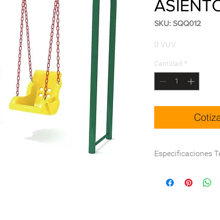
ASIENT
SKU: SQQ012
Precio
0 VUV
Cantidad
*
Cotiz
Especificaciones T
Dimensión(cm)
Certificación