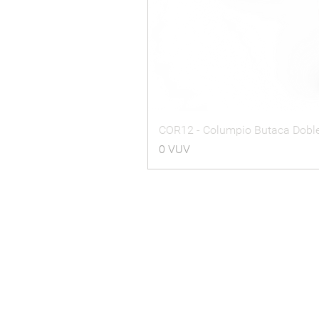
COR12 - Columpio Butaca Dobl
Precio
0 VUV