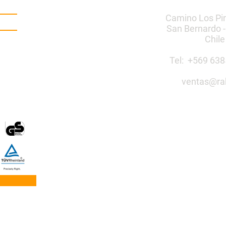
Camino Los Pi
San Bernardo -
Chile
Tel: +569 6
ventas@ra
Construye 
público co
Mobiliario Urbano | Ju
egos