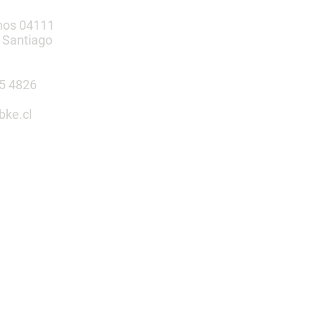
nos 04111
 Santiago
385 4826
bke.cl
tu espacio
n nosotros
 Infantiles | Gimnasio