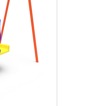
con fibra de boro, etc. Es
un material compuesto
con fibra de vidrio y sus
productos (tela de vidrio,
cinta, fieltro, hilo, etc.)
como material de
refuerzo y resina
sintética como material
matricial.
Hay otras piezas de
acero y diferentes
especificaciones,
utilizando soldadura
protectora, pulido
mecánico, tratamiento
de superficie con
productos en polvo de
plástico de la serie
alemana Aksu para
tratamiento por
pulverización