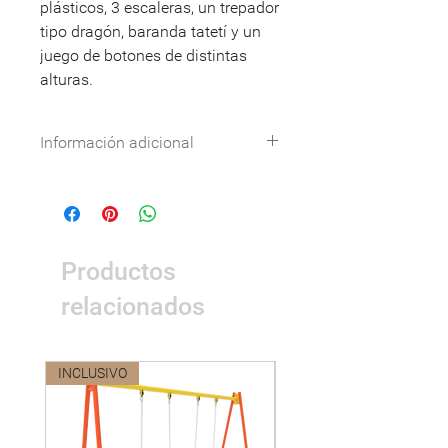
plásticos, 3 escaleras, un trepador
tipo dragón, baranda tatetí y un
juego de botones de distintas
alturas.
Información adicional
Especificaciones técnicas:
Descargar
DWG:
Descargar
Nombre
Detalle
Productos
Dimensiones
7,77 x 5,70 x 3,30
m.
relacionados
Área de
9,7 x 7,7 m.
seguridad
INCLUSIVO
Nuevo
Peso
640kg
Materiales
Metales
:
Tubo de