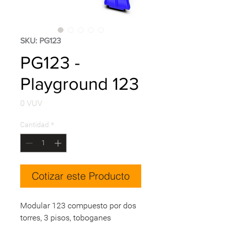
SKU: PG123
PG123 -
Playground 123
Precio
0 VUV
Cantidad
*
Cotizar este Producto
Modular 123 compuesto por dos
torres, 3 pisos, toboganes