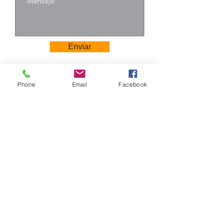
Enviar
Phone
Email
Facebook
Camino Los Pinos 04111
San Bernardo - Santiago
Chile
Tel: +569 6385 4826
ventas@rabke.cl