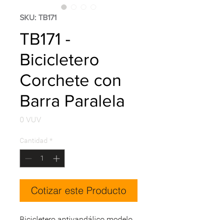
SKU: TB171
TB171 -
Bicicletero
Corchete con
Barra Paralela
Precio
0 VUV
Cantidad
*
Cotizar este Producto
Bicicletero antivandálico modelo