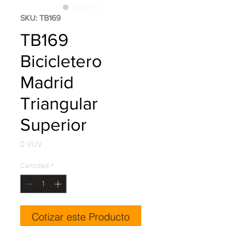
SKU: TB169
TB169
Bicicletero
Madrid
Triangular
Superior
Precio
0 VUV
Cantidad
*
Cotizar este Producto