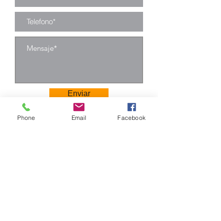
Enviar
Phone
Email
Facebook
Camino Los Pinos 04111
San Bernardo - Santiago
Chile