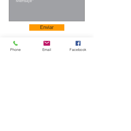
Enviar
Phone
Email
Facebook
Camino Los Pinos 04111
San Bernardo - Santiago
Chile
Tel: +569 6385 4826
ventas@rabke.cl